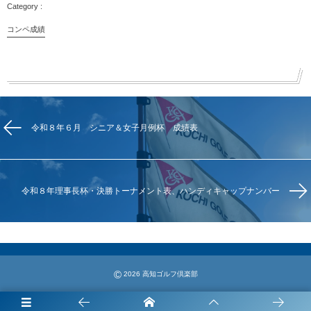
コンペ成績
令和８年６月 シニア＆女子月例杯 成績表
令和８年理事長杯・決勝トーナメント表、ハンディキャップナンバー
©
2026
高知ゴルフ倶楽部