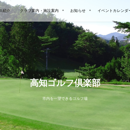
ス紹介
クラブ案内・施設案内
お知らせ
イベントカレンダ
高知ゴルフ倶楽部
市内を一望できるゴルフ場