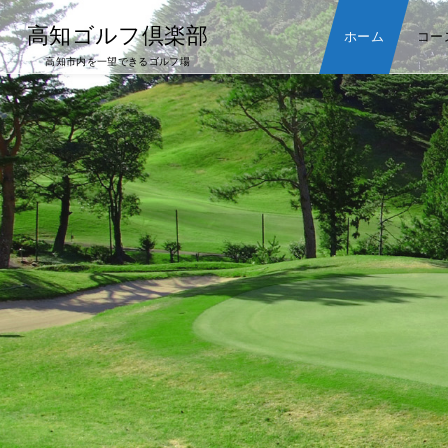
高知ゴルフ倶楽部
ホーム
コー
高知市内を一望できるゴルフ場